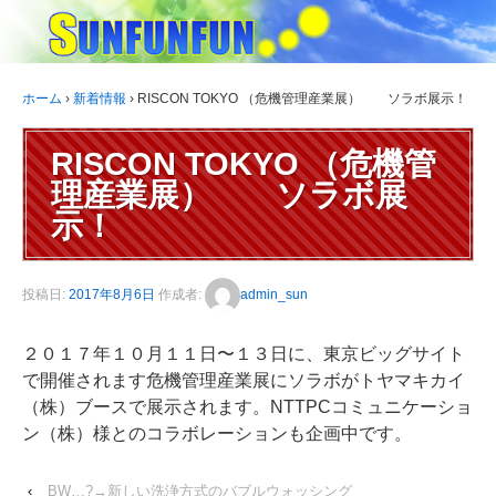
ホーム
›
新着情報
›
RISCON TOKYO （危機管理産業展） ソラボ展示！
RISCON TOKYO （危機管
理産業展） ソラボ展
示！
投稿日:
2017年8月6日
作成者:
admin_sun
２０１７年１０月１１日〜１３日に、東京ビッグサイト
で開催されます危機管理産業展にソラボがトヤマキカイ
（株）ブースで展示されます。NTTPCコミュニケーショ
ン（株）様とのコラボレーションも企画中です。
‹
BW…?→新しい洗浄方式のバブルウォッシング